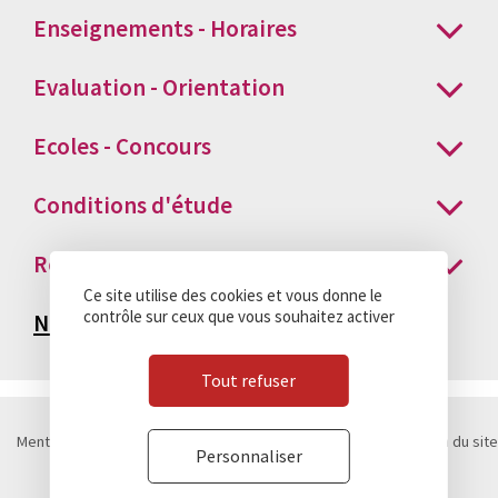
Enseignements - Horaires
Evaluation - Orientation
Ecoles - Concours
Conditions d'étude
Résultats
Ce site utilise des cookies et vous donne le
contrôle sur ceux que vous souhaitez activer
Nous contacter
Tout refuser
Mentions légales
Politique de confidentialité
Cookies
Plan du site
Personnaliser
Contact
Marchés publics
© Lycée Chateaubriand 2026 - Réalisation
Concept Image