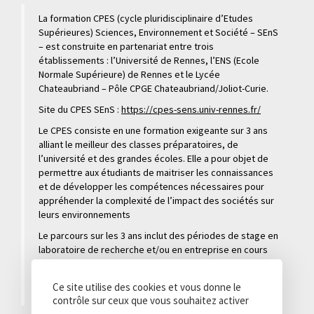
La formation CPES (cycle pluridisciplinaire d’Etudes
Supérieures) Sciences, Environnement et Société – SEnS
– est construite en partenariat entre trois
établissements : l’Université de Rennes, l’ENS (Ecole
Normale Supérieure) de Rennes et le Lycée
Chateaubriand – Pôle CPGE Chateaubriand/Joliot-Curie.
Site du CPES SEnS :
https://cpes-sens.univ-rennes.fr/
Le CPES consiste en une formation exigeante sur 3 ans
alliant le meilleur des classes préparatoires, de
l’université et des grandes écoles. Elle a pour objet de
permettre aux étudiants de maitriser les connaissances
et de développer les compétences nécessaires pour
appréhender la complexité de l’impact des sociétés sur
leurs environnements
Le parcours sur les 3 ans inclut des périodes de stage en
laboratoire de recherche et/ou en entreprise en cours
de formation. L’ouverture à l’international irrigue la
formation et dès la 2ème année une partie des cours est
Ce site utilise des cookies et vous donne le
réalisée en anglais.
contrôle sur ceux que vous souhaitez activer