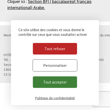
Cliquer ici :
Section BFI ( baccalauréat français
international) Arabe.
Ce site utilise des cookies et vous donne le
contrôle sur ceux que vous souhaitez activer
Mentions légales
Politique de confidentialité
Cookies
Plan du site
Contact
Marchés publics
© Lycée Chateaubriand 2026 - Réalisation
Concept Image
Tout refuser
LYCÉE CHATEAUBRIAND
Tél. : 02 99 28 19 00 / Fax. : 02 99 28 19 05 / Vie scolaire : 02 99 28 19 83
Second cycle, Abibac, Classes préparatoires
Personnaliser
136 boulevard de Vitré
CS 10637 - 35706 RENNES Cedex 7
Tout accepter
Politique de confidentialité