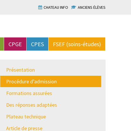
CHATEAU INFO
ANCIENS ÉLÈVES
CPGE
CPES
FSEF (soins-études)
Présentation
Procédure d’admission
Formations assurées
Des réponses adaptées
Plateau technique
Article de presse