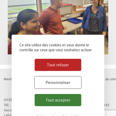
Ce site utilise des cookies et vous donne le
contrôle sur ceux que vous souhaitez activer
Tout refuser
Mentions légales
Politique de confidentialité
Cookies
Plan du site
Personnaliser
Contact
Marchés publics
© Lycée Chateaubriand 2026 - Réalisation
Concept Image
LYCÉE CHATEAUBRIAND
Tout accepter
Tél. : 02 99 28 19 00 / Fax. : 02 99 28 19 05 / Vie scolaire : 02 99 28 19 83
Second cycle, Abibac, Classes préparatoires
136 boulevard de Vitré