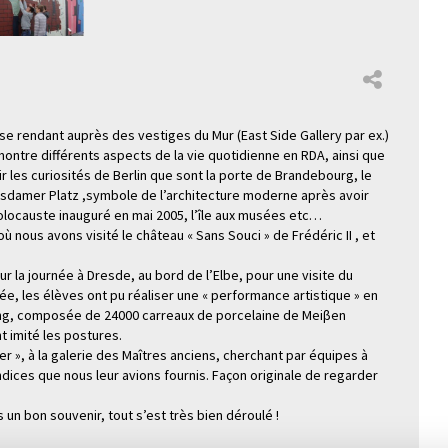
 se rendant auprès des vestiges du Mur (East Side Gallery par ex.)
 montre différents aspects de la vie quotidienne en RDA, ainsi que
 les curiosités de Berlin que sont la porte de Brandebourg, le
otsdamer Platz ,symbole de l’architecture moderne après avoir
Holocauste inauguré en mai 2005, l’île aux musées etc…
ous avons visité le château « Sans Souci » de Frédéric II , et
 la journée à Dresde, au bord de l’Elbe, pour une visite du
née, les élèves ont pu réaliser une « performance artistique » en
long, composée de 24000 carreaux de porcelaine de Meiβen
t imité les postures.
er », à la galerie des Maîtres anciens, cherchant par équipes à
ndices que nous leur avions fournis. Façon originale de regarder
un bon souvenir, tout s’est très bien déroulé !