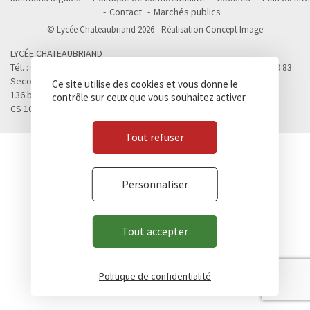
Contact
Marchés publics
© Lycée Chateaubriand 2026 - Réalisation
Concept Image
LYCÉE CHATEAUBRIAND
Tél. : 02 99 28 19 00 / Fax. : 02 99 28 19 05 / Vie scolaire : 02 99 28 19 83
Second cycle, Abibac, Classes préparatoires
Ce site utilise des cookies et vous donne le
136 boulevard de Vitré
contrôle sur ceux que vous souhaitez activer
CS 10637 - 35706 RENNES Cedex 7
Tout refuser
Personnaliser
Tout accepter
Politique de confidentialité