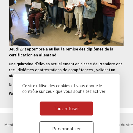
Jeudi 27 septembre a eu lieu
la remise des diplômes de la
certification en allemand.
Une quinzaine d’élèves actuellement en classe de Première ont
reçu diplômes et attestations de compétences , validant un
niveau A2 ou B1.
Nous les félicitons !
Ce site utilise des cookies et vous donne le
contrôle sur ceux que vous souhaitez activer
Wir gratulieren ihnen !
Tout refuser
Mentions légales
Politique de confidentialité
Cookies
Plan du site
Personnaliser
Contact
Marchés publics