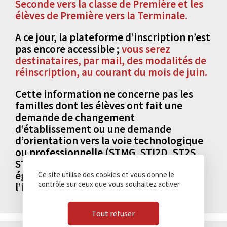
Seconde vers la classe de Première et les
élèves de Première vers la Terminale.
A ce jour, la plateforme d’inscription n’est
pas encore accessible ;
vous serez
destinataires, par mail, des modalités de
réinscription, au courant du mois de juin.
Cette information ne concerne pas les
familles dont les élèves ont fait une
demande de changement
d’établissement ou une demande
d’orientation vers la voie technologique
ou professionnelle (STMG, STI2D, ST2S,
STAV, Bac PRO, etc.) Elles recevront
également des informations liées à
Ce site utilise des cookies et vous donne le
contrôle sur ceux que vous souhaitez activer
l’inscription à la fin du mois de juin.
Tout refuser