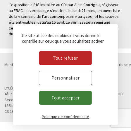
L’exposition a été installée au CDI par Alain Couzigou, régisseur
au FRAC. Le vernissage s’est tenu le lundi 21 mars, en ouverture
de la « semaine de l’art contemporain » au lycée, et les œuvres
étaient visibles jusqu’au 15 avril. Le vernissage a réuni une
centaine de personnes (étudiants, professeurs, personnalités
du FRAC, personnel du lycée) !
Ce site utilise des cookies et vous donne le
contrôle sur ceux que vous souhaitez activer
Tout refuser
Mentions légales
Politique de confidentialité
Cookies
Plan du site
Contact
Marchés publics
Personnaliser
© Lycée Chateaubriand 2026 - Réalisation
Concept Image
LYCÉE CHATEAUBRIAND
Tél. : 02 99 28 19 00 / Fax. : 02 99 28 19 05 / Vie scolaire : 02 99 28 19 83
Tout accepter
Second cycle, Abibac, Classes préparatoires
136 boulevard de Vitré
CS 10637 - 35706 RENNES Cedex 7
Politique de confidentialité