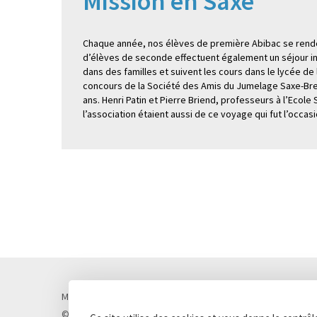
Mission en Saxe
Chaque année, nos élèves de première Abibac se rende
d’élèves de seconde effectuent également un séjour ind
dans des familles et suivent les cours dans le lycée de
concours de la Société des Amis du Jumelage Saxe-Bre
ans. Henri Patin et Pierre Briend, professeurs à l’Eco
l’association étaient aussi de ce voyage qui fut l’occ
Mentions légales
Politique de confidentialité
Cookies
© Lycée Chateaubriand 2026 - Réalisation
Concept Image