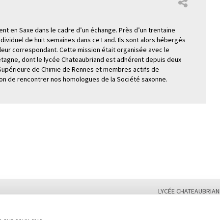
nt en Saxe dans le cadre d’un échange. Près d’un trentaine
ividuel de huit semaines dans ce Land. Ils sont alors hébergés
 leur correspondant. Cette mission était organisée avec le
tagne, dont le lycée Chateaubriand est adhérent depuis deux
le Supérieure de Chimie de Rennes et membres actifs de
asion de rencontrer nos homologues de la Société saxonne.
LYCÉE CHATEAUBRIAN
Tél. : 02 99 28 19 00 /
Plan du site
Contact
Marchés publics
Second cycle, Abibac