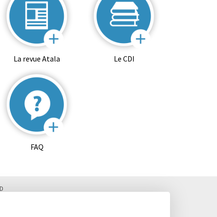
La revue Atala
Le CDI
FAQ
D
 Fax. : 02 99 28 19 05 / Vie scolaire : 02 99 28 19 83
, Classes préparatoires