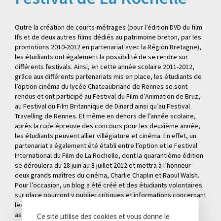
Outre la création de courts-métrages (pour l’édition DVD du film
Ifs et de deux autres films dédiés au patrimoine breton, par les
promotions 2010-2012 en partenariat avec la Région Bretagne),
les étudiants ont également la possibilité de se rendre sur
différents festivals. Ainsi, en cette année scolaire 2011-2012,
grâce aux différents partenariats mis en place, les étudiants de
l’option cinéma du lycée Chateaubriand de Rennes se sont
rendus et ont participé au Festival du Film d’Animation de Bruz,
au Festival du Film Britannique de Dinard ainsi qu’au Festival
Travelling de Rennes. Et même en dehors de l’année scolaire,
après la rude épreuve des concours pour les deuxième année,
les étudiants peuvent allier villégiature et cinéma. En effet, un
partenariat a également été établi entre l’option et le Festival
International du Film de La Rochelle, dont la quarantième édition
se déroulera du 28 juin au 8 juillet 2012 et mettra à l’honneur
deux grands maîtres du cinéma, Charlie Chaplin et Raoul Walsh.
Pour l’occasion, un blog a été créé et des étudiants volontaires
sur place pourront y publier critiques et informations concernant
les films qu’ils verront et les événements auxquels ils
assisteront. »
Ce site utilise des cookies et vous donne le