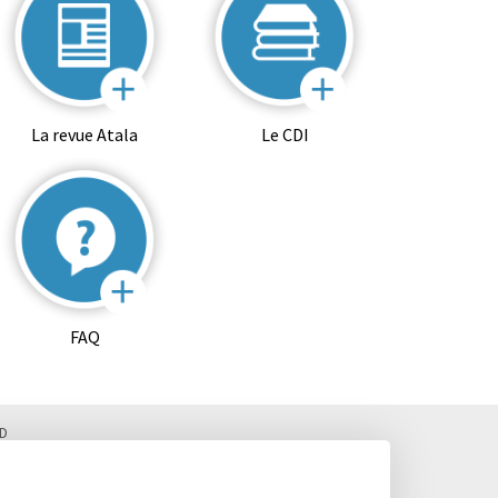
La revue Atala
Le CDI
FAQ
D
 Fax. : 02 99 28 19 05 / Vie scolaire : 02 99 28 19 83
, Classes préparatoires