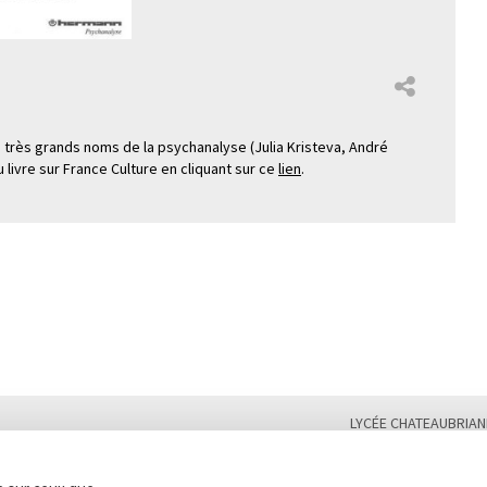
de très grands noms de la psychanalyse (Julia Kristeva, André
u livre sur France Culture en cliquant sur ce
lien
.
LYCÉE CHATEAUBRIAN
Tél. : 02 99 28 19 00 /
Plan du site
Contact
Marchés publics
Second cycle, Abibac