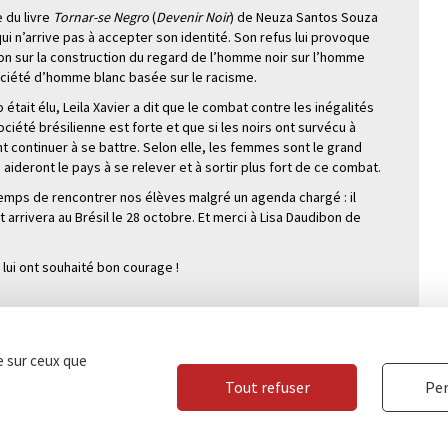
e du livre
Tornar-se Negro
(
Devenir Noir
) de Neuza Santos Souza
ui n’arrive pas à accepter son identité. Son refus lui provoque
xion sur la construction du regard de l’homme noir sur l’homme
société d’homme blanc basée sur le racisme.
 était élu, Leila Xavier a dit que le combat contre les inégalités
société brésilienne est forte et que si les noirs ont survécu à
ient continuer à se battre. Selon elle, les femmes sont le grand
aideront le pays à se relever et à sortir plus fort de ce combat.
temps de rencontrer nos élèves malgré un agenda chargé : il
t arrivera au Brésil le 28 octobre. Et merci à Lisa Daudibon de
lui ont souhaité bon courage !
le sur ceux que
LYCÉE CHATEAUBRIAN
Tout refuser
Per
Tél. : 02 99 28 19 00 /
Plan du site
Contact
Marchés publics
Second cycle, Abibac
136 boulevard de Vit