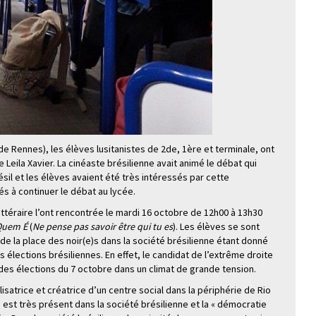
 de Rennes), les élèves lusitanistes de 2de, 1ère et terminale, ont
e Leila Xavier. La cinéaste brésilienne avait animé le débat qui
Brésil et les élèves avaient été très intéressés par cette
és à continuer le débat au lycée.
littéraire l’ont rencontrée le mardi 16 octobre de 12h00 à 13h30
Quem É
(
Ne pense pas savoir être qui tu es
). Les élèves se sont
e la place des noir(e)s dans la société brésilienne étant donné
s élections brésiliennes. En effet, le candidat de l’extrême droite
 des élections du 7 octobre dans un climat de grande tension.
lisatrice et créatrice d’un centre social dans la périphérie de Rio
 » est très présent dans la société brésilienne et la « démocratie