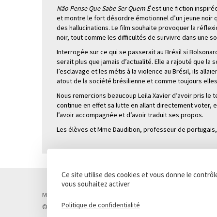
Não Pense Que Sabe Ser Quem É
est une fiction inspiré
et montre le fort désordre émotionnel d’un jeune noir q
des hallucinations. Le film souhaite provoquer la réfle
noir, tout comme les difficultés de survivre dans une 
Interrogée sur ce qui se passerait au Brésil si Bolsonaro
serait plus que jamais d’actualité. Elle a rajouté que la 
l’esclavage et les métis à la violence au Brésil, ils alla
atout de la société brésilienne et comme toujours elles 
Nous remercions beaucoup Leila Xavier d’avoir pris le 
continue en effet sa lutte en allant directement voter, e
l’avoir accompagnée et d’avoir traduit ses propos.
Les élèves et Mme Daudibon, professeur de portugais, 
Ce site utilise des cookies et vous donne le contrô
vous souhaitez activer
Mentions légales
Politique de confidentialité
Cookies
Politique de confidentialité
© Lycée Chateaubriand 2026 - Réalisation
Concept Image