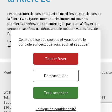
Les oraux interclasses ont réuni ce mardi les quatre classes de
la filière EC du Lycée : moment très important pour les
premières années, qui sont interrogés par leurs aînés, et les
secondes années, qui découvrent le point de vue du jury, de
l’autre côté de la table.
Ce site utilise des cookies et vous donne le
L’enjeu est très sérieux, pour ce moment à la fois convivial et
contrôle sur ceux que vous souhaitez activer
instructif !
Tout refuser
Mentions légales
Politique de confidentialité
Cookies
Plan du site
Personnaliser
Contact
Marchés publics
© Lycée Chateaubriand 2026 - Réalisation
Concept Image
LYCÉE CHATEAUBRIAND
Tout accepter
Tél. : 02 99 28 19 00 / Fax. : 02 99 28 19 05 / Vie scolaire : 02 99 28 19 83
Second cycle, Abibac, Classes préparatoires
136 boulevard de Vitré
Politique de confidentialité