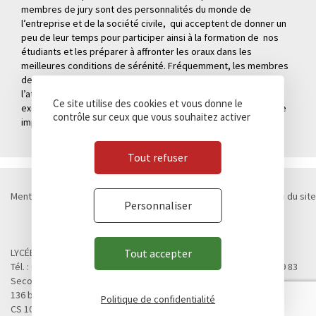
membres de jury sont des personnalités du monde de
l’entreprise et de la société civile, qui acceptent de donner un
peu de leur temps pour participer ainsi à la formation de nos
étudiants et les préparer à affronter les oraux dans les
meilleures conditions de sérénité. Fréquemment, les membres
de nos jurys sont d’anciens élèves du Lycée, ce qui explique
l’atmosphère de confiance mutuelle qui règne durant cet
Ce site utilise des cookies et vous donne le
exercice, cependant marqué par une certaine solennité, étape
contrôle sur ceux que vous souhaitez activer
importante dans notre cursus de formation.
Tout refuser
Mentions légales
Politique de confidentialité
Cookies
Plan du site
Personnaliser
Contact
Marchés publics
© Lycée Chateaubriand 2026 - Réalisation
Concept Image
LYCÉE CHATEAUBRIAND
Tout accepter
Tél. : 02 99 28 19 00 / Fax. : 02 99 28 19 05 / Vie scolaire : 02 99 28 19 83
Second cycle, Abibac, Classes préparatoires
136 boulevard de Vitré
Politique de confidentialité
CS 10637 - 35706 RENNES Cedex 7