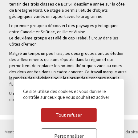
terrain des trois classes de BCPST deuxième année sur la côte
de Bretagne Nord. Ce stage a permis l’étude d’objets
géologiques variés en rapport avec le programme.
Le premier groupe a découvert des paysages géologiques
entre Cancale et St Briac, en Ille et Vilaine.
Le deuxième groupe est allé du cap Fréhel à Erquy dans les
Côtes d’Armor.
Malgré un temps un peu frais, les deux groupes ont pu étudier
des affleurements qui sont réputés dans la région et qui
permettent de replacer les notions théoriques vues au cours
des deux années dans un cadre concret. Ce travail marque aussi
la reprise des révisions pour les oraux des concours pour la
filière BCPST.
Ce site utilise des cookies et vous donne le
Une deuxième journée est prévue le mercredi 27 mai pour
contrôle sur ceux que vous souhaitez activer
compléter le travail entrepris.
Tout refuser
Mentions légales
Politique de confidentialité
Cookies
Plan du site
Personnaliser