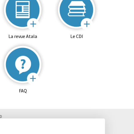
La revue Atala
Le CDI
FAQ
D
 Fax. : 02 99 28 19 05 / Vie scolaire : 02 99 28 19 83
, Classes préparatoires