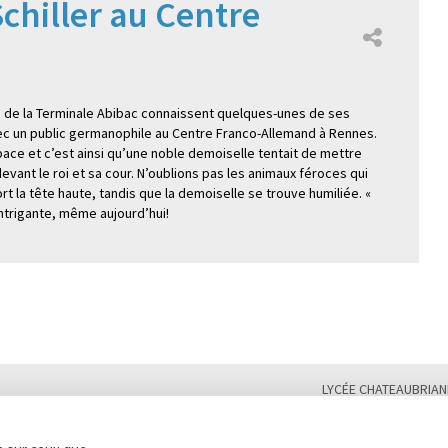
Schiller au Centre
es de la Terminale Abibac connaissent quelques-unes de ses
ec un public germanophile au Centre Franco-Allemand à Rennes.
pace et c’est ainsi qu’une noble demoiselle tentait de mettre
 devant le roi et sa cour. N’oublions pas les animaux féroces qui
rt la tête haute, tandis que la demoiselle se trouve humiliée. «
intrigante, même aujourd’hui!
LYCÉE CHATEAUBRIAN
Tél. : 02 99 28 19 00 /
Plan du site
Contact
Marchés publics
Second cycle, Abibac