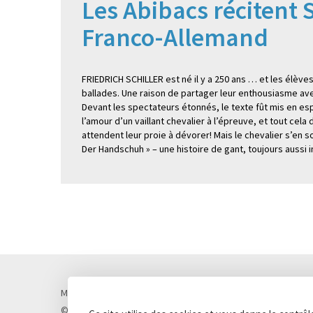
Les Abibacs récitent 
Franco-Allemand
FRIEDRICH SCHILLER est né il y a 250 ans … et les élèv
ballades. Une raison de partager leur enthousiasme av
Devant les spectateurs étonnés, le texte fût mis en es
l’amour d’un vaillant chevalier à l’épreuve, et tout cela
attendent leur proie à dévorer! Mais le chevalier s’en so
Der Handschuh » – une histoire de gant, toujours aussi 
Mentions légales
Politique de confidentialité
Cookies
© Lycée Chateaubriand 2026 - Réalisation
Concept Image