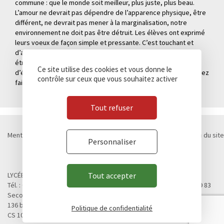
commune : que le monde soit meilleur, plus juste, plus beau.
L’amour ne devrait pas dépendre de l’apparence physique, être
différent, ne devrait pas mener à la marginalisation, notre
environnement ne doit pas être détruit. Les élèves ont exprimé
leurs voeux de façon simple et pressante. C’est touchant et
d’autant plus admirable qu’ils l’ont fait dans une langue
étrangère. En lisant, j’ai oublié que c’étaient des oeuvres
Ce site utilise des cookies et vous donne le
d’élèves français. Bravo, et merci pour le plaisir que vous m’avez
contrôle sur ceux que vous souhaitez activer
fait !
«
Tout refuser
Mentions légales
Politique de confidentialité
Cookies
Plan du site
Personnaliser
Contact
Marchés publics
© Lycée Chateaubriand 2026 - Réalisation
Concept Image
LYCÉE CHATEAUBRIAND
Tout accepter
Tél. : 02 99 28 19 00 / Fax. : 02 99 28 19 05 / Vie scolaire : 02 99 28 19 83
Second cycle, Abibac, Classes préparatoires
136 boulevard de Vitré
Politique de confidentialité
CS 10637 - 35706 RENNES Cedex 7