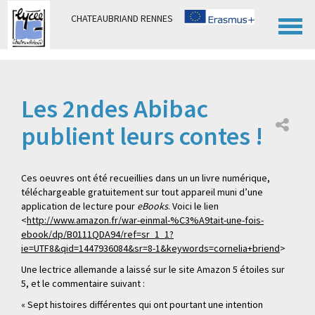
Panneau de gestion des cookies
CHATEAUBRIAND RENNES
Les 2ndes Abibac
publient leurs contes !
Ces oeuvres ont été recueillies dans un un livre numérique,
téléchargeable gratuitement sur tout appareil muni d’une
application de lecture pour
eBooks
. Voici le lien
<
http://www.amazon.fr/war-einmal-%C3%A9tait-une-fois-
ebook/dp/B0111QDA94/ref=sr_1_1?
ie=UTF8&qid=1447936084&sr=8-1&keywords=cornelia+briend
>
Une lectrice allemande a laissé sur le site Amazon 5 étoiles sur
5, et le commentaire suivant :
« Sept histoires différentes qui ont pourtant une intention