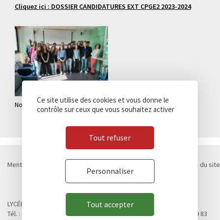
Cliquez ici :
DOSSIER CANDIDATURES EXT CPGE2 2023-2024
Ce site utilise des cookies et vous donne le
Nos boursiers HEC 2023
contrôle sur ceux que vous souhaitez activer
Tout refuser
Mentions légales
Politique de confidentialité
Cookies
Plan du site
Personnaliser
Contact
Marchés publics
© Lycée Chateaubriand 2026 - Réalisation
Concept Image
LYCÉE CHATEAUBRIAND
Tout accepter
Tél. : 02 99 28 19 00 / Fax. : 02 99 28 19 05 / Vie scolaire : 02 99 28 19 83