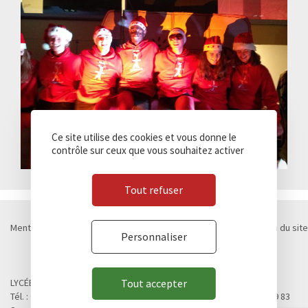
Ce site utilise des cookies et vous donne le
contrôle sur ceux que vous souhaitez activer
Tout refuser
Mentions légales
Politique de confidentialité
Cookies
Plan du site
Personnaliser
Contact
Marchés publics
© Lycée Chateaubriand 2026 - Réalisation
Concept Image
Tout accepter
LYCÉE CHATEAUBRIAND
Tél. : 02 99 28 19 00 / Fax. : 02 99 28 19 05 / Vie scolaire : 02 99 28 19 83