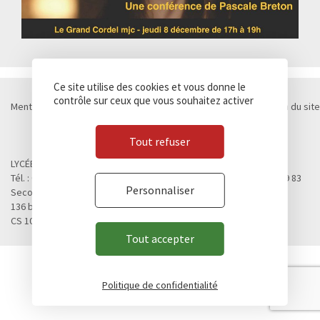
Ce site utilise des cookies et vous donne le
contrôle sur ceux que vous souhaitez activer
Mentions légales
Politique de confidentialité
Cookies
Plan du site
Contact
Marchés publics
© Lycée Chateaubriand 2026 - Réalisation
Concept Image
Tout refuser
LYCÉE CHATEAUBRIAND
Tél. : 02 99 28 19 00 / Fax. : 02 99 28 19 05 / Vie scolaire : 02 99 28 19 83
Personnaliser
Second cycle, Abibac, Classes préparatoires
136 boulevard de Vitré
CS 10637 - 35706 RENNES Cedex 7
Tout accepter
Politique de confidentialité