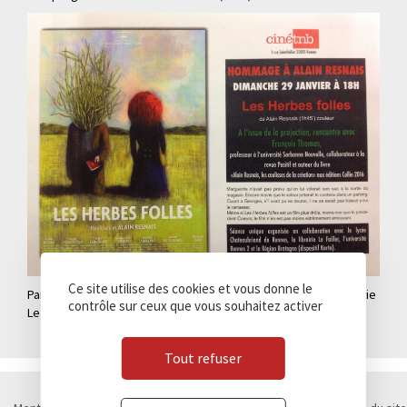
Ce site utilise des cookies et vous donne le
Partenaires : Lycée Chateaubriand de Rennes, Ciné-TNB, Librairie
contrôle sur ceux que vous souhaitez activer
Le Failler, Région Bretagne (Karta).
Tout refuser