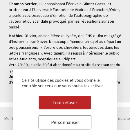
Thomas Serrier
, lui, connaissant l’écrivain Günter Grass, et
professeur à l’Université Européenne Viadrina à Francfort/Oder,
a parlé avec beaucoup d’émotion de l’autobiographie de
l’auteur et du scandale provoqué par les révélations sur son
passé.
Mathieu Olivier
, ancien élève du lycée, de l’ENS d’Ulm et agrégé
d’histoire a traité avec beaucoup d’humour un sujet au départ un
peu poussiéreux : « l’ordre des chevaliers teutoniques dans les
lettres françaises ». Avec talent, il a réussi à intéresser le public
et les étudiants, sceptiques au départ.
Vers 20h30, la salle 30 fut abandonnée au profit du restaurant du
lycée où était dressé un somptueux buffet franco-allemand…
Une ambiance détendue et chaleureuse, on ne se justifie plus
Ce site utilise des cookies et vous donne le
d’étudier l’allemand, on éprouve simplement du plaisir à en faire
contrôle sur ceux que vous souhaitez activer
!
Tout refuser
Mentions légales
Politique de confidentialité
Cookies
Plan du site
Personnaliser
Contact
Marchés publics