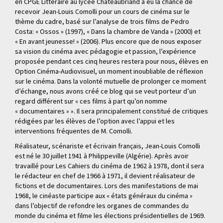
en CPGE Littéraire au lycée Chateaubriand a eu la chance de
recevoir Jean-Louis Comolli pour un cours de cinéma sur le
thème du cadre, basé sur l’analyse de trois films de Pedro
Costa: « Ossos » (1997), « Dans la chambre de Vanda » (2000) et
« En avant jeunesse! » (2006). Plus encore que de nous exposer
sa vision du cinéma avec pédagogie et passion, l’expérience
proposée pendant ces cinq heures restera pour nous, élèves en
Option Cinéma-Audiovisuel, un moment inoubliable de réflexion
sur le cinéma. Dans la volonté mutuelle de prolonger ce moment
d’échange, nous avons créé ce blog qui se veut porteur d’un
regard différent sur « ces films à part qu’on nomme
« documentaires » ». Il sera principalement constitué de critiques
rédigées par les élèves de l’option avec l’appui et les
interventions fréquentes de M. Comolli.
Réalisateur, scénariste et écrivain français, Jean-Louis Comolli
est né le 30 juillet 1941 à Philippeville (Algérie). Après avoir
travaillé pour Les Cahiers du cinéma de 1962 à 1978, dont il sera
le rédacteur en chef de 1966 à 1971, il devient réalisateur de
fictions et de documentaires. Lors des manifestations de mai
1968, le cinéaste participe aux « états généraux du cinéma »
dans l’objectif de refondre les organes de commandes du
monde du cinéma et filme les élections présidentielles de 1969.