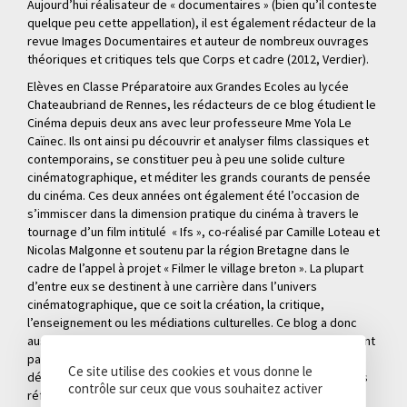
Aujourd’hui réalisateur de « documentaires » (bien qu’il conteste
quelque peu cette appellation), il est également rédacteur de la
revue Images Documentaires et auteur de nombreux ouvrages
théoriques et critiques tels que Corps et cadre (2012, Verdier).
Elèves en Classe Préparatoire aux Grandes Ecoles au lycée
Chateaubriand de Rennes, les rédacteurs de ce blog étudient le
Cinéma depuis deux ans avec leur professeure Mme Yola Le
Caïnec. Ils ont ainsi pu découvrir et analyser films classiques et
contemporains, se constituer peu à peu une solide culture
cinématographique, et méditer les grands courants de pensée
du cinéma. Ces deux années ont également été l’occasion de
s’immiscer dans la dimension pratique du cinéma à travers le
tournage d’un film intitulé « Ifs », co-réalisé par Camille Loteau et
Nicolas Malgonne et soutenu par la région Bretagne dans le
cadre de l’appel à projet « Filmer le village breton ». La plupart
d’entre eux se destinent à une carrière dans l’univers
cinématographique, que ce soit la création, la critique,
l’enseignement ou les médiations culturelles. Ce blog a donc
aussi pour fonction de maintenir un lien entre ces élèves qui ont
partagé pendant deux ans la même passion dans cette
Ce site utilise des cookies et vous donne le
découverte collective du cinéma, et de les appuyer dans leurs
contrôle sur ceux que vous souhaitez activer
réflexions et entreprises.