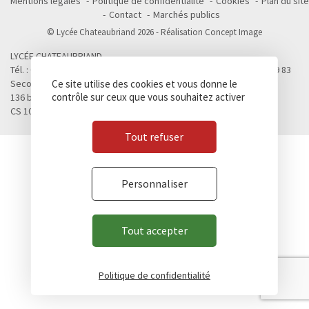
Mentions légales
Politique de confidentialité
Cookies
Plan du site
Contact
Marchés publics
© Lycée Chateaubriand 2026 - Réalisation
Concept Image
LYCÉE CHATEAUBRIAND
Tél. : 02 99 28 19 00 / Fax. : 02 99 28 19 05 / Vie scolaire : 02 99 28 19 83
Second cycle, Abibac, Classes préparatoires
Ce site utilise des cookies et vous donne le
contrôle sur ceux que vous souhaitez activer
136 boulevard de Vitré
CS 10637 - 35706 RENNES Cedex 7
Tout refuser
Personnaliser
Tout accepter
Politique de confidentialité