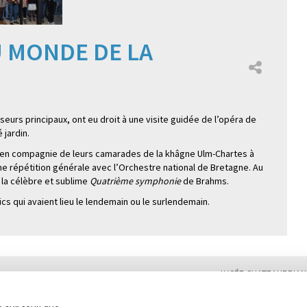
U MONDE DE LA
urs principaux, ont eu droit à une visite guidée de l’opéra de
 jardin.
er en compagnie de leurs camarades de la khâgne Ulm-Chartes à
e répétition générale avec l’Orchestre national de Bretagne. Au
la célèbre et sublime
Quatrième symphonie
de Brahms.
cs qui avaient lieu le lendemain ou le surlendemain.
LYCÉE CHATEAUBRIAN
Tél. : 02 99 28 19 00 /
Plan du site
Contact
Marchés publics
Second cycle, Abibac