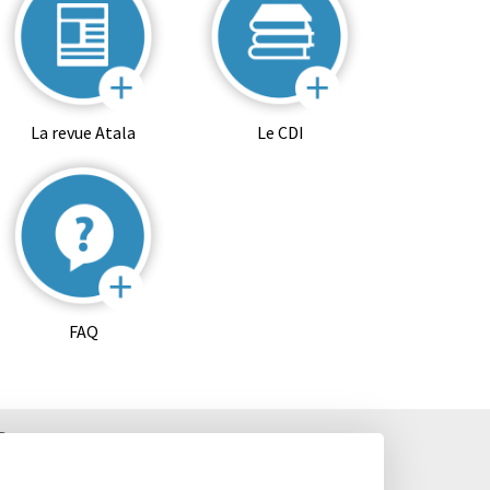
La revue Atala
Le CDI
FAQ
D
 Fax. : 02 99 28 19 05 / Vie scolaire : 02 99 28 19 83
, Classes préparatoires