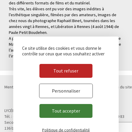
des différents formats de films et du matériel.
Très vite, les élèves ont pu voir des images inédites à
l’esthétique singulière, filmées par des amateurs, Images de
chez nous du photographe Raphaël Binet, tournées dans les
années vingt à Rennes, et Libération à Rennes (4 août 1944) de
Paule Petit Boudehen.
A partir des exemples des fonds de la famille Charpentier et de
Marcel Graviou, plus particulièrement Asie coloniale, le cœur de
Ce site utilise des cookies et vous donne le
l’animation a reposé sur le réemploi des images d’archives et
contrôle sur ceux que vous souhaitez activer
l’importance du point de vue et de la contextualisation.
Tout refuser
Mentions légales
Politique de confidentialité
Cookies
Plan du site
Personnaliser
Contact
Marchés publics
© Lycée Chateaubriand 2026 - Réalisation
Concept Image
LYCÉE CHATEAUBRIAND
Tout accepter
Tél. : 02 99 28 19 00 / Fax. : 02 99 28 19 05 / Vie scolaire : 02 99 28 19 83
Second cycle, Abibac, Classes préparatoires
136 boulevard de Vitré
Politique de confidentialité