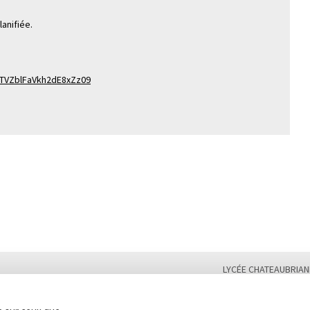
anifiée.
TVZblFaVkh2dE8xZz09
LYCÉE CHATEAUBRIAN
Tél. : 02 99 28 19 00 /
Plan du site
Contact
Marchés publics
Second cycle, Abibac