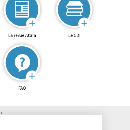
La revue Atala
Le CDI
FAQ
D
 Fax. : 02 99 28 19 05 / Vie scolaire : 02 99 28 19 83
, Classes préparatoires