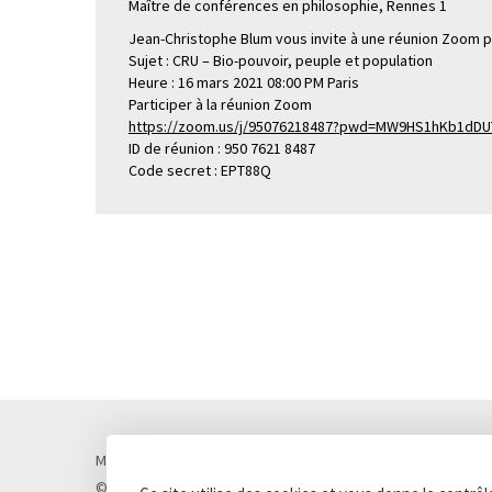
Maître de conférences en philosophie, Rennes 1
Jean-Christophe Blum vous invite à une réunion Zoom pl
Sujet : CRU – Bio-pouvoir, peuple et population
Heure : 16 mars 2021 08:00 PM Paris
Participer à la réunion Zoom
https://zoom.us/j/95076218487?pwd=MW9HS1hKb1dDU
ID de réunion : 950 7621 8487
Code secret : EPT88Q
Mentions légales
Politique de confidentialité
Cookies
© Lycée Chateaubriand 2026 - Réalisation
Concept Image