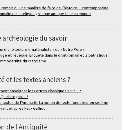
e romain ou une manière de faire de l’histoire… contemporaine
anomalie de la religion grecque antique face au monde
 archéologie du savoir
ie d’une lecture « matérialiste » du « Notre Père »
 juge et l’évêque. Enquête dans le droit romain et la patristique
 et modernité du cratylisme
 et les textes anciens ?
ent enseigner les Lettres classiques en R.E.P.
. Quels regards ?
s textes de l’Antiquité. La notion de texte fondateur en sixième
vant et après Félix Gaffiot
on de l'Antiquité