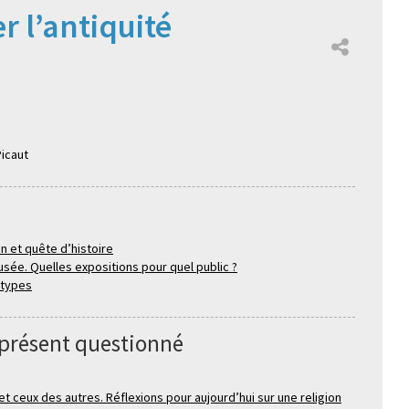
 l’antiquité
Picaut
on et quête d’histoire
usée. Quelles expositions pour quel public ?
étypes
présent questionné
et ceux des autres. Réflexions pour aujourd’hui sur une religion