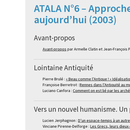
ATALA N°6 – Approcher
aujourd’hui (2003)
Avant-propos
Avant-propos
par Armelle Clatin et Jean-François 
Lointaine Antiquité
Pierre Brulé :
« Beau comme l’Antique ! » Idéalisati
Françoise Berretrot :
Rennes dans l’Antiquité au m
Luciano Canfora :
Comment on est lié par les arch
Vers un nouvel humanisme. Un 
Lucien Jerphagnon :
D’un espace-temps à un autre
Vinciane Pirenne-Delforge :
Les Grecs, leurs dieux 