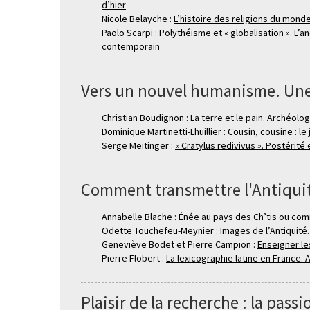
d’hier
Nicole Belayche :
L’histoire des religions du mond
Paolo Scarpi :
Polythéisme et « globalisation ». L’
contemporain
Vers un nouvel humanisme. Une
Christian Boudignon :
La terre et le pain. Archéolog
Dominique Martinetti-Lhuillier :
Cousin, cousine : le
Serge Meitinger :
« Cratylus redivivus ». Postérité
Comment transmettre l'Antiquité
Annabelle Blache :
Énée au pays des Ch’tis ou comm
Odette Touchefeu-Meynier :
Images de l’Antiquité
Geneviève Bodet et Pierre Campion :
Enseigner le
Pierre Flobert :
La lexicographie latine en France. A
Plaisir de la recherche : la passi