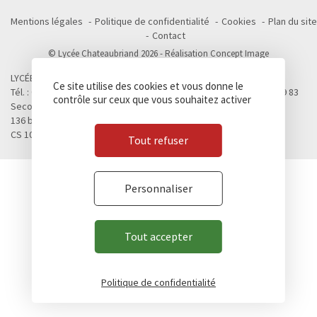
Mentions légales
Politique de confidentialité
Cookies
Plan du site
Contact
© Lycée Chateaubriand 2026 - Réalisation
Concept Image
LYCÉE CHATEAUBRIAND
Ce site utilise des cookies et vous donne le
Tél. : 02 99 28 19 00 / Fax. : 02 99 28 19 05 / Vie scolaire : 02 99 28 19 83
contrôle sur ceux que vous souhaitez activer
Second cycle, Abibac, Classes préparatoires
136 boulevard de Vitré
CS 10637 - 35706 RENNES Cedex 7
Tout refuser
Personnaliser
Tout accepter
Politique de confidentialité