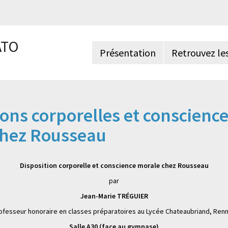
ÂTO
Présentation
Retrouvez le
ions corporelles et conscienc
chez Rousseau
Disposition corporelle et conscience morale chez Rousseau
par
Jean-Marie TRÉGUIER
ofesseur honoraire en classes préparatoires au Lycée Chateaubriand, Ren
Salle A30 (face au gymnase)