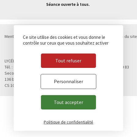
Séance ouverte à tous.
Mentions légales
Politique de confidentialité
Cookies
Plan du site
Ce site utilise des cookies et vous donne le
Contact
contrôle sur ceux que vous souhaitez activer
© Lycée Chateaubriand 2026 - Réalisation
Concept Image
Tout refuser
LYCÉE CHATEAUBRIAND
Tél. : 02 99 28 19 00 / Fax. : 02 99 28 19 05 / Vie scolaire : 02 99 28 19 83
Second cycle, Abibac, Classes préparatoires
136 boulevard de Vitré
Personnaliser
CS 10637 - 35706 RENNES Cedex 7
Tout accepter
Politique de confidentialité